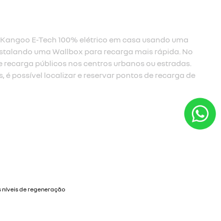
câmbio com três níveis de regeneraç
O modo B1 é um modo regenerativo limitado
vias rápidas. Com o B2, você tem uma sen
um carro à combustão. Já o B3, o nível m
aproveitar melhor os engarrafamentos e t