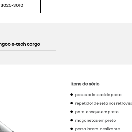
) 3025-3010
ngoo e-tech cargo
itens de série
protetor lateral de porta
repetidor de seta nos retrovis
para-choque em preto
maçanetas em preto
porta lateral deslizante