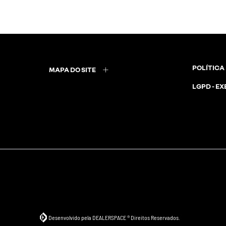
POLÍTICA
MAPA DO SITE
LGPD - EX
Desenvolvido pela DEALERSPACE ® Direitos Reservados.