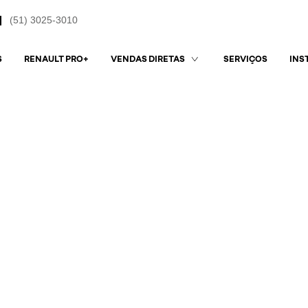
(51) 3025-3010
S
RENAULT PRO+
SERVIÇOS
VENDAS DIRETAS
INS