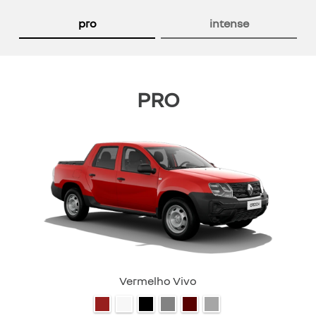
Anterior
P
pro
intense
PRO
Vermelho Vivo