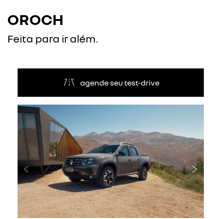
OROCH
Feita para ir além.
agende seu test-drive
Anterior
Próxi