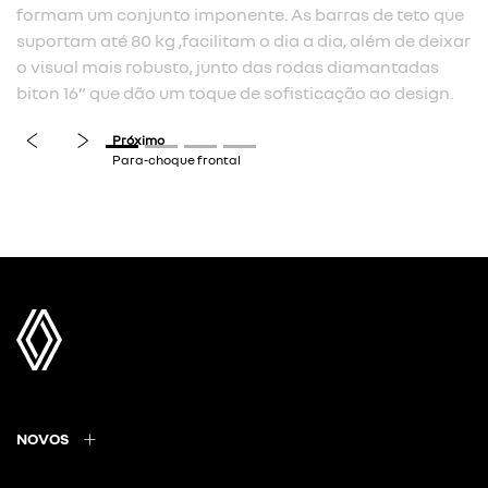
formam um conjunto imponente. As barras de teto que
suportam até 80 kg ,facilitam o dia a dia, além de deixar
o visual mais robusto, junto das rodas diamantadas
biton 16” que dão um toque de sofisticação ao design.​
previous
next
NOVOS