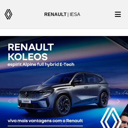
RENAULT
| IESA