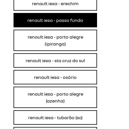
renault iesa - erechim
renault iesa - passo fundo
renault iesa - porto alegre
(ipiranga)
renault iesa - sta cruz do sul
renault iesa - osório
renault iesa - porto alegre
(azenha)
renault iesa - tubarão (sc)