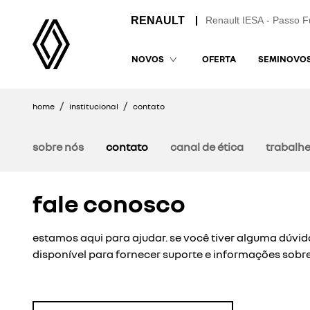
Renault IESA - Passo 
OFERTA
SEMINOVO
NOVOS
home
institucional
contato
sobre nós
contato
canal de ética
trabalh
fale conosco
estamos aqui para ajudar. se você tiver alguma dúvid
disponível para fornecer suporte e informações sobre