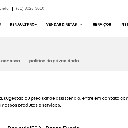
Fundo
(51) 3025-3010
S
RENAULT PRO+
SERVIÇOS
VENDAS DIRETAS
INS
e conosco
política de privacidade
a, sugestão ou precisar de assistência, entre em contato co
 nossos produtos e serviços.
Renault IESA - Passo Fundo