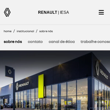
RENAULT
| IESA
home
institucional
sobre nós
sobre nós
contato
canal de ética
trabalhe conos