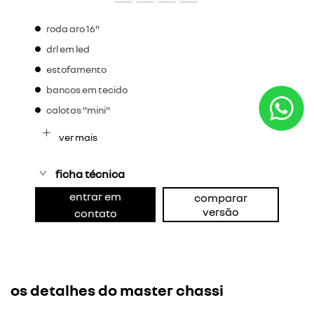
roda aro 16"
drl em led
estofamento
bancos em tecido
calotas "mini"
ver mais
ficha técnica
entrar em
comparar
versão
contato
os detalhes do master chassi