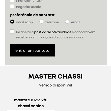
financiamento?
negociar usado
preferência de contato:
whatsapp
telefone
email
li e aceito a
política de privacidade
e concordo em
receber comunicações da concessionária.
entrar em contato
MASTER CHASSI
versão disponível
master 2.3 16v l2h1
chassi cabine