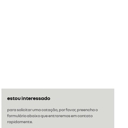
estou interessado
para solicitar uma cotação, por favor, preencha o
formulário abaixo que entraremos em contato
rapidamente.