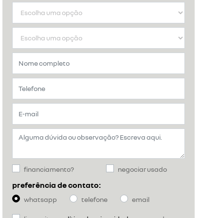
financiamento?
negociar usado
preferência de contato:
whatsapp
telefone
email