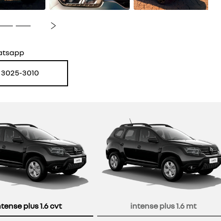
Próximo
atsapp
) 3025-3010
or
ntense plus 1.6 cvt
intense plus 1.6 mt