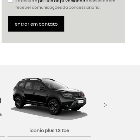
li e aceito a
política de privacidade
e concordo em
receber comunicações da concessionária.
entrar em contato
Próxi
iconic plus 1.3 tce