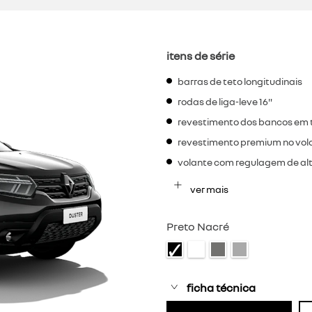
itens de série
barras de teto longitudinais
rodas de liga-leve 16"
revestimento dos bancos em 
revestimento premium no vol
volante com regulagem de al
ver mais
Preto Nacré
ficha técnica