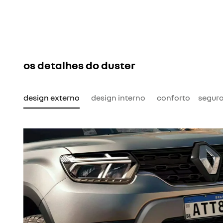
os detalhes do duster
design externo
design interno
conforto
segur