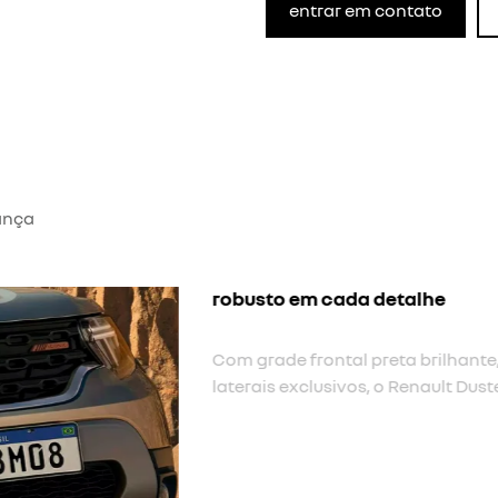
entrar em contato
ança
novas rodas tergan
Cada detalhe foi pensado p
pretas e antena shark refo