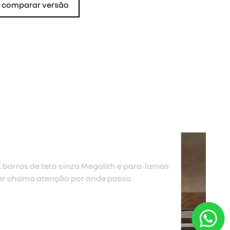
comparar versão
ara torná-lo marcante, e novas rodas Tergan de 17”
rçam ainda mais a imponência do Renault Duster.