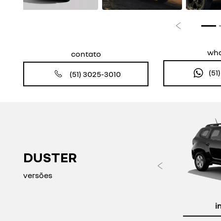
Anterior
wh
contato
(51
(51) 3025-3010
DUSTER
Anteri
versões
i