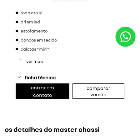
roda aro 16"
drl em led
estofamento
bancos em tecido
calotas "mini"
ver mais
ficha técnica
entrar em
comparar
versão
contato
os detalhes do master chassi