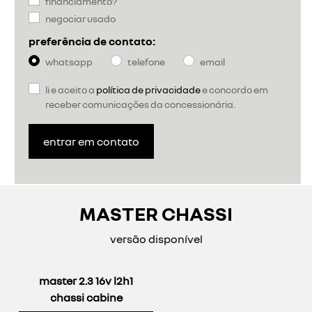
financiamento?
negociar usado
preferência de contato:
whatsapp
telefone
email
li e aceito a
política de privacidade
e concordo em
receber comunicações da concessionária.
entrar em contato
MASTER CHASSI
versão disponível
master 2.3 16v l2h1
chassi cabine