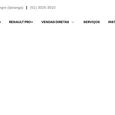
egre (Ipiranga)
(51) 3025-3010
S
RENAULT PRO+
SERVIÇOS
VENDAS DIRETAS
INS