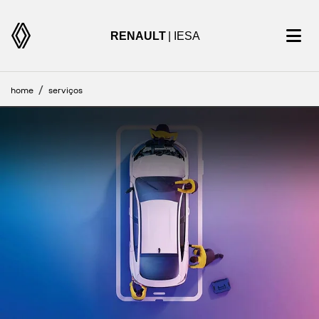
RENAULT
| IESA
home
serviços