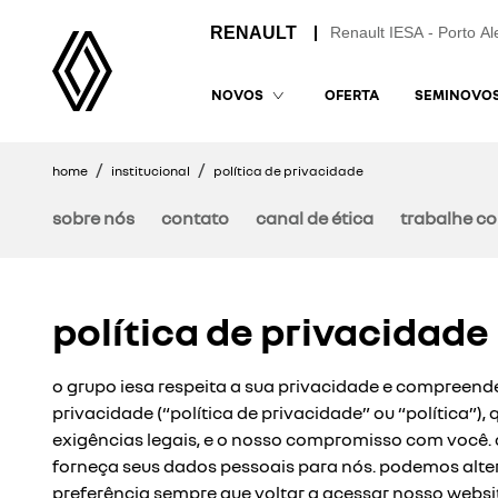
Renault IESA - Porto Al
OFERTA
SEMINOVO
NOVOS
home
institucional
política de privacidade
sobre nós
contato
canal de ética
trabalhe c
política de privacidade
o grupo iesa respeita a sua privacidade e compreende
privacidade (“política de privacidade” ou “política
exigências legais, e o nosso compromisso com você. 
forneça seus dados pessoais para nós. podemos alter
preferência sempre que voltar a acessar nosso websi