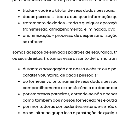
titular – você é o titular de seus dados pessoais;
dados pessoais - toda e qualquer informação que
tratamento de dados – toda e qualquer operação
transmissão, armazenamento, eliminação, avali
anonimização – processo de despersonalização 
se referem.
somos adeptos de elevados padrões de segurança, tra
os seus direitos. tratamos esse assunto de forma tran
durante a navegação em nosso website ou a parti
caráter voluntário, de dados pessoais;
ao fornecer voluntariamente seus dados pessoais e
compartilhamento e transferência de dados co
por empresas parceiras, entende-se não apenas 
como também aos nossos fornecedores e outras 
por montadoras concedentes, entende-se não ap
ao solicitar ao grupo iesa a prestação de qualqu