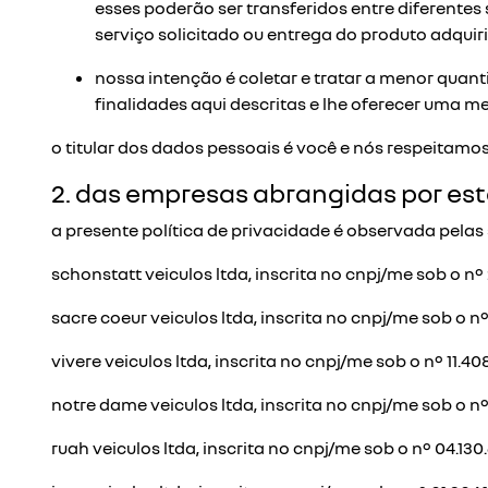
esses poderão ser transferidos entre diferente
serviço solicitado ou entrega do produto adquir
nossa intenção é coletar e tratar a menor quan
finalidades aqui descritas e lhe oferecer uma me
o titular dos dados pessoais é você e nós respeitamos
2. das empresas abrangidas por esta
a presente política de privacidade é observada pelas 
schonstatt veiculos ltda, inscrita no cnpj/me sob o nº 
sacre coeur veiculos ltda, inscrita no cnpj/me sob o nº
vivere veiculos ltda, inscrita no cnpj/me sob o nº 11.40
notre dame veiculos ltda, inscrita no cnpj/me sob o nº
ruah veiculos ltda, inscrita no cnpj/me sob o nº 04.130