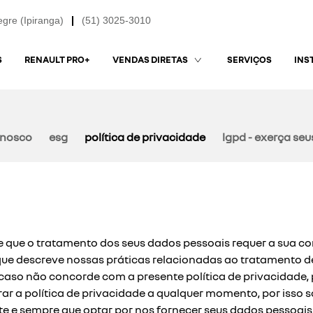
egre (Ipiranga)
(51) 3025-3010
S
RENAULT PRO+
SERVIÇOS
VENDAS DIRETAS
INS
onosco
esg
política de privacidade
lgpd - exerça seus
 que o tratamento dos seus dados pessoais requer a sua con
”), que descreve nossas práticas relacionadas ao tratament
caso não concorde com a presente política de privacidade, 
ar a política de privacidade a qualquer momento, por isso s
te e sempre que optar por nos fornecer seus dados pessoai