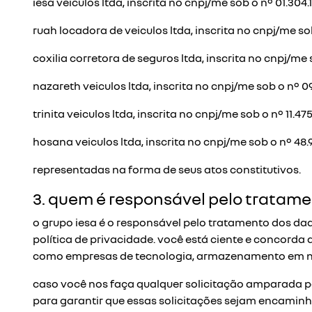
iesa veiculos ltda, inscrita no cnpj/me sob o nº 01.304.
ruah locadora de veiculos ltda, inscrita no cnpj/me sob
coxilia corretora de seguros ltda, inscrita no cnpj/me s
nazareth veiculos ltda, inscrita no cnpj/me sob o nº 0
trinita veiculos ltda, inscrita no cnpj/me sob o nº 11.4
hosana veiculos ltda, inscrita no cnpj/me sob o nº 48.
representadas na forma de seus atos constitutivos.
3. quem é responsável pelo tratame
o grupo iesa é o responsável pelo tratamento dos da
política de privacidade. você está ciente e concord
como empresas de tecnologia, armazenamento em nu
caso você nos faça qualquer solicitação amparada p
para garantir que essas solicitações sejam encaminha