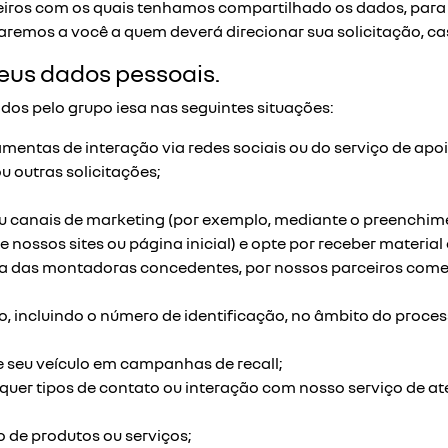
iros com os quais tenhamos compartilhado os dados, para q
maremos a você a quem deverá direcionar sua solicitação, c
seus dados pessoais.
dos pelo grupo iesa nas seguintes situações:
mentas de interação via redes sociais ou do serviço de apoio 
u outras solicitações;
canais de marketing (por exemplo, mediante o preenchime
 nossos sites ou página inicial) e opte por receber material
a das montadoras concedentes, por nossos parceiros comerc
lo, incluindo o número de identificação, no âmbito do proc
e seu veículo em campanhas de recall;
uer tipos de contato ou interação com nosso serviço de ate
 de produtos ou serviços;