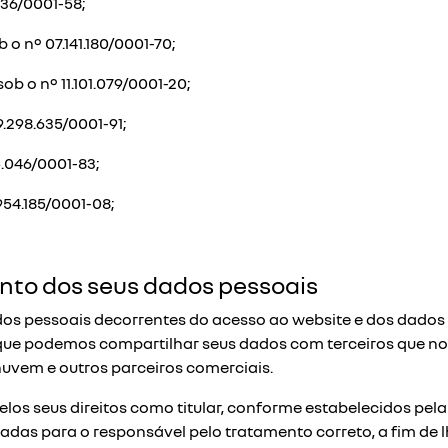
136/0001-58;
 o nº 07.141.180/0001-70;
ob o nº 11.101.079/0001-20;
9.298.635/0001-91;
75.046/0001-83;
954.185/0001-08;
nto dos seus dados pessoais
dos pessoais decorrentes do acesso ao website e dos dados
a que podemos compartilhar seus dados com terceiros que n
vem e outros parceiros comerciais.
elos seus direitos como titular, conforme estabelecidos p
das para o responsável pelo tratamento correto, a fim de lhe