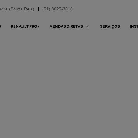
egre (Souza Reis)
(51) 3025-3010
S
RENAULT PRO+
SERVIÇOS
VENDAS DIRETAS
INS