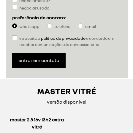
financiamento?
negociar usado
preferência de contato:
whatsapp
telefone
email
li e aceito a
política de privacidade
e concordo em
receber comunicações da concessionária.
entrar em contato
MASTER VITRÉ
versão disponível
master 2.3 16v l3h2 extra
vitré