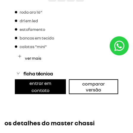
roda aro 16"
drl em led
estofamento
bancos em tecido
calotas "mini"
ver mais
ficha técnica
entrar em
comparar
versão
contato
os detalhes do master chassi