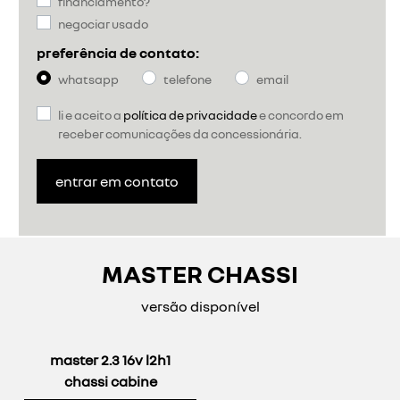
financiamento?
negociar usado
preferência de contato:
whatsapp
telefone
email
li e aceito a
política de privacidade
e concordo em
receber comunicações da concessionária.
entrar em contato
MASTER CHASSI
versão disponível
master 2.3 16v l2h1
chassi cabine