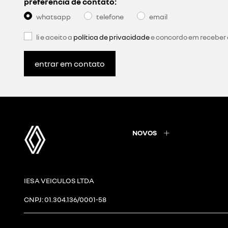
preferência de contato:
whatsapp
telefone
email
li e aceito a
política de privacidade
e concordo em receber
entrar em contato
NOVOS
IESA VEICULOS LTDA
CNPJ: 01.304.136/0001-58