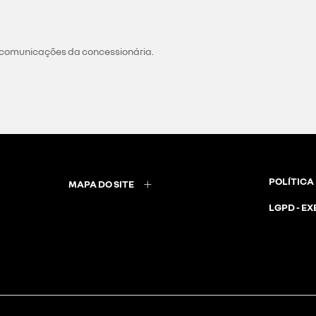
 comunicações da concessionária.
POLÍTICA
MAPA DO SITE
LGPD - EX