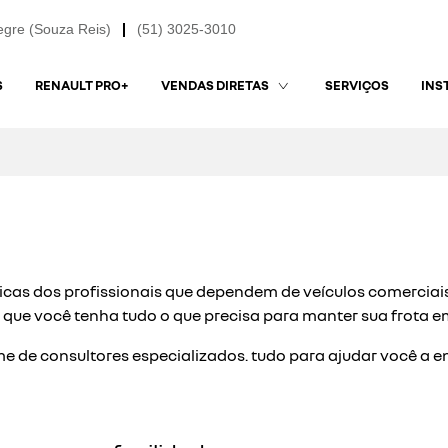
egre (Souza Reis)
(51) 3025-3010
S
RENAULT PRO+
SERVIÇOS
VENDAS DIRETAS
INS
icas dos profissionais que dependem de veículos comerciai
que você tenha tudo o que precisa para manter sua frota e
e de consultores especializados. tudo para ajudar você a e