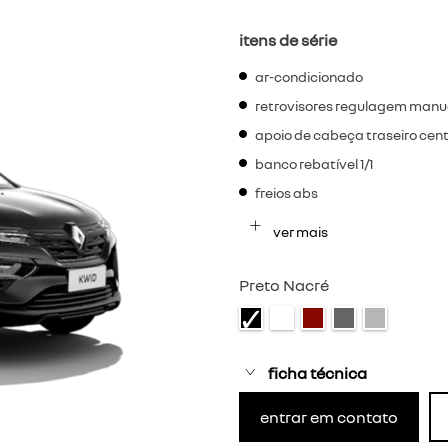
itens de série
ar-condicionado
retrovisores regulagem manu
apoio de cabeça traseiro centr
banco rebatível 1/1
freios abs
ver mais
Preto Nacré
ficha técnica
entrar em contato