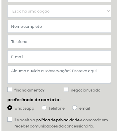
financiamento?
negociar usado
preferência de contato:
whatsapp
telefone
email
li e aceito a
política de privacidade
e concordo em
receber comunicações da concessionária.