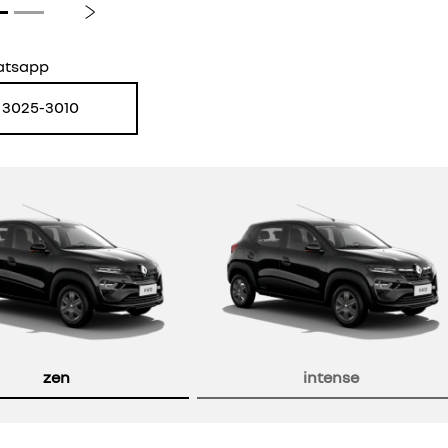
Próximo
atsapp
) 3025-3010
or
zen
intense