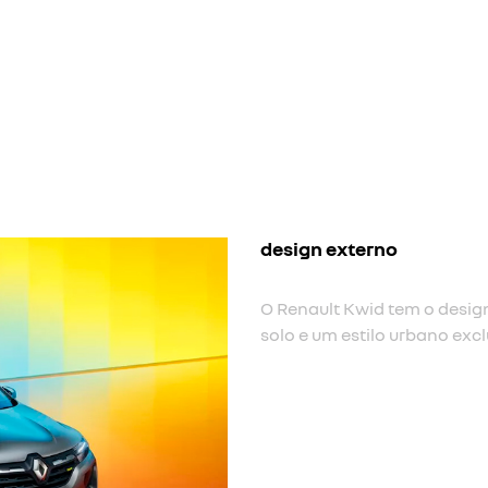
nova cor
Nova cor de carroceria cinz