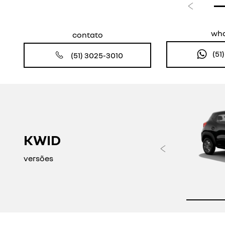
Anterior
wh
contato
(51
(51) 3025-3010
KWID
Anteri
versões