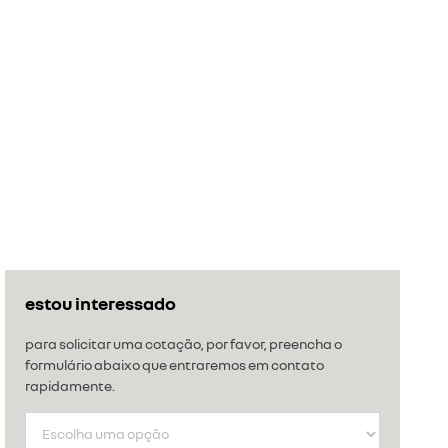
estou interessado
para solicitar uma cotação, por favor, preencha o
formulário abaixo que entraremos em contato
rapidamente.