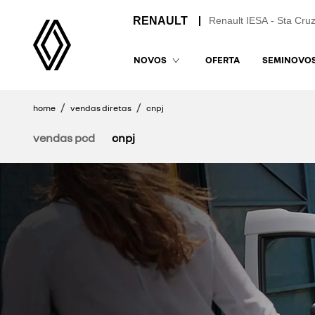
Renault IESA - Sta Cruz
OFERTA
SEMINOVO
NOVOS
home
vendas diretas
cnpj
vendas pcd
cnpj