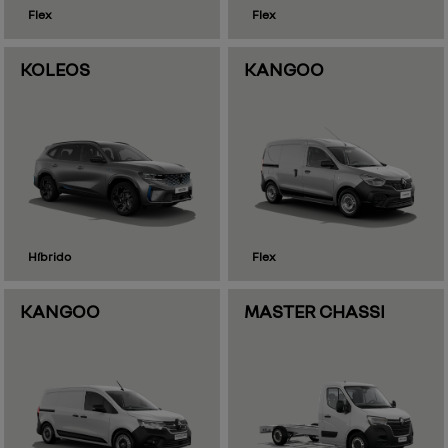
preferência de contato:
whatsapp
telefone
email
li e aceito a
política de termos de uso e de privacidade
.
entrar em contato