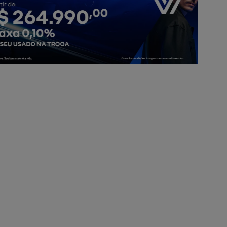
nossos modelos
KWID
KARDIAN