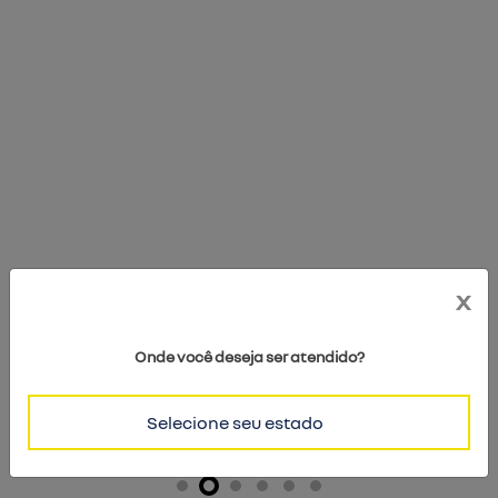
renault pro+
soluções completas para manter sua frota sempre em
operação.
x
Onde você deseja ser atendido?
Selecione seu estado