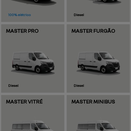
selecionar uma loja
Renault IESA - Porto Alegre (Souza Reis)
Rua Souza Reis, 365 - São João
Porto Alegre - Rio Grande do Sul
como chegar
contato
(51) 3025-3010
whatsapp