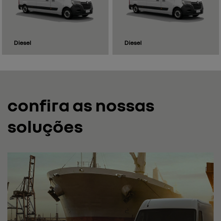
(51) 3025-3010
horários de funcionamento
geral
Segunda a sexta:
8h - 18h30
Sábado: 9
h - 18h
Mais informações sobre essa loja