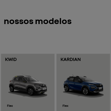
vendas diretas
soluções exclusivas, pensadas de acordo com a sua
necessidade.
serviços
confira os serviços que realizamos para manter o seu