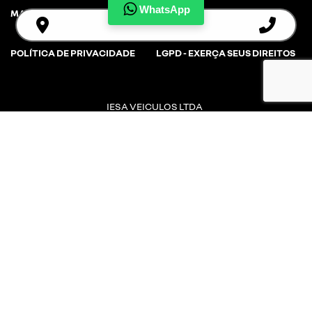
WhatsApp
MAPA DO SITE
POLÍTICA DE PRIVACIDADE
LGPD - EXERÇA SEUS DIREITOS
IESA VEICULOS LTDA
CNPJ: 01.304.136/0020-10
Desacelere. Seu bem maior é a vida.
Desenvolvido pela DEALERSPACE ® Direitos Reservados.