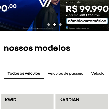
nossos modelos
Todos os veículos
Veículos de passeio
Veículos E
KWID
KARDIAN