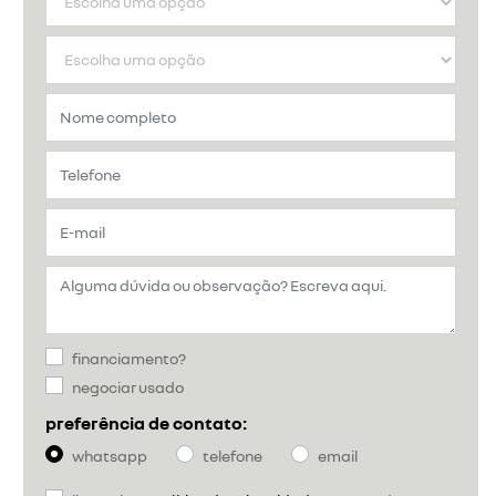
financiamento?
negociar usado
preferência de contato:
whatsapp
telefone
email