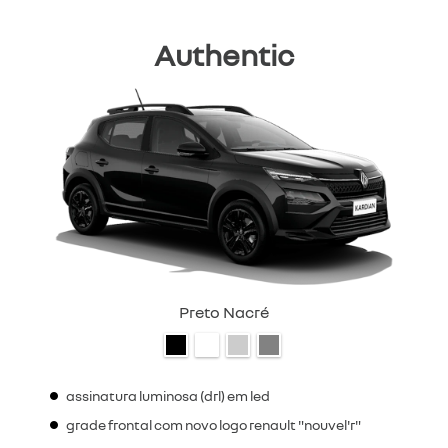
Authentic
Preto Nacré
assinatura luminosa (drl) em led
grade frontal com novo logo renault "nouvel'r"