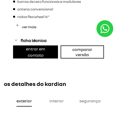
barras de teto funcionais e modulares
antena convencional
rodas flexwheel 16"
ver mais
ficha técnica
entrar em
comparar
versão
contato
os detalhes do kardian
exterior
interior
segurança