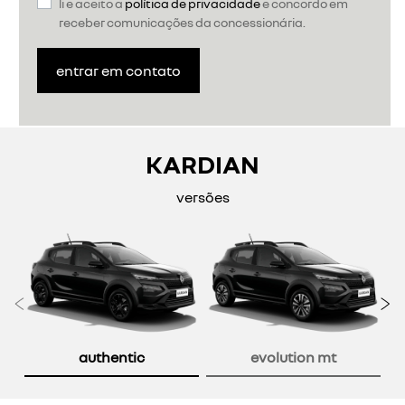
li e aceito a
política de privacidade
e concordo em
receber comunicações da concessionária.
entrar em contato
KARDIAN
versões
Anterior
P
authentic
evolution mt