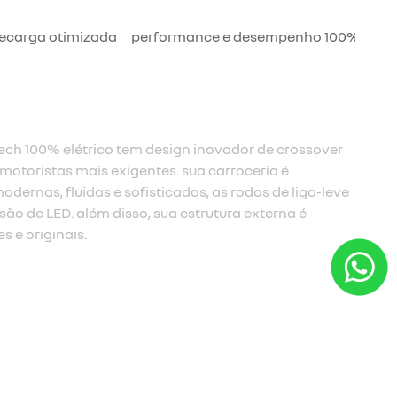
recarga otimizada
performance e desempenho 100% elétr
Megane E-Tech 100% elétrico tem um piso totalmente
é liberado devido à estrutura ampliada e ao novo
 é muito mais conforto para quem viaja no banco