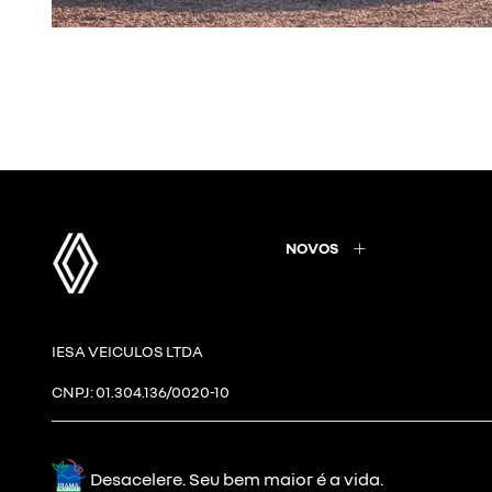
NOVOS
IESA VEICULOS LTDA
CNPJ: 01.304.136/0020-10
Desacelere. Seu bem maior é a vida.