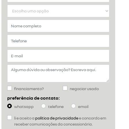
financiamento?
negociar usado
preferência de contato:
whatsapp
telefone
email
li e aceito a
política de privacidade
e concordo em
receber comunicações da concessionária.