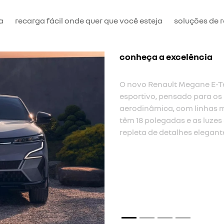
a
recarga fácil onde quer que você esteja
soluções de 
ergonômico e espaçoso
A plataforma exclusiva do 
plano. um espaço adicional 
painel do OpenR superfino.
traseiro.