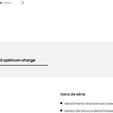
Próximo
0 optimum charge
itens de série
rebatimento dos bancos trasei
sensor de chuva e de luminos