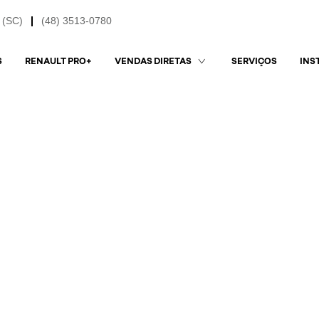
 (SC)
(48) 3513-0780
S
RENAULT PRO+
SERVIÇOS
VENDAS DIRETAS
INS