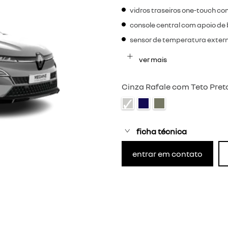
vidros traseiros one-touch 
console central com apoio de
sensor de temperatura exter
ver mais
Cinza Rafale com Teto Pret
ficha técnica
entrar em contato