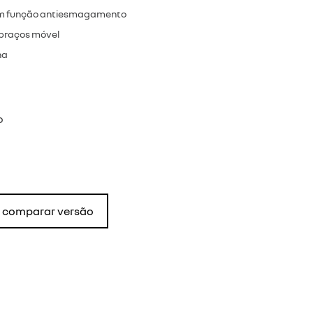
com função antiesmagamento
 braços móvel
na
o
comparar versão