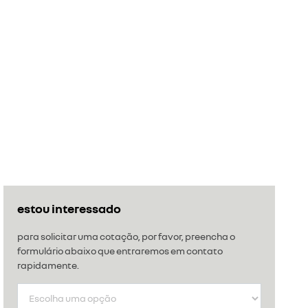
estou interessado
para solicitar uma cotação, por favor, preencha o
formulário abaixo que entraremos em contato
rapidamente.