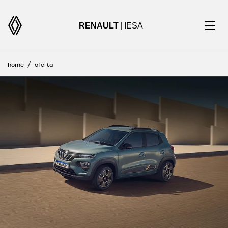
RENAULT
| IESA
home
oferta