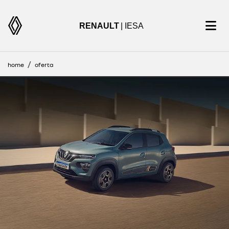
RENAULT
| IESA
home
oferta